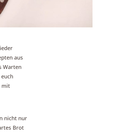
ieder
zepten aus
as Warten
 euch
 mit
n nicht nur
artes Brot