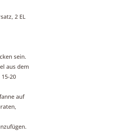
satz, 2 EL
cken sein.
del aus dem
 15-20
Pfanne auf
braten,
inzufügen.