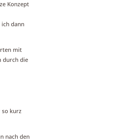
nze Konzept
 ich dann
hrten mit
 durch die
r so kurz
hon nach den