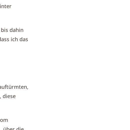
inter
 bis dahin
dass ich das
 auftürmten,
 diese
 Vom
, über die