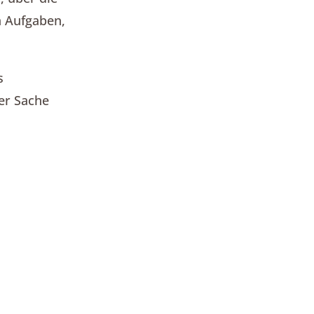
n Aufgaben,
s
er Sache